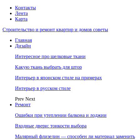
Контакты
Лента
Карта
Строительство и ремонт квартир и домов советы
Главная
Дизайн
Интересное про шелковые ткани
Какую ткань выбрать для штор
Интерьер в японском стиле на примерах
Интерьер в русском стиле
Prev
Next
Ремонт
Ошибки при утеплении балкона и лоджии
Входные двери: тонкости выбора
Малярный флизелин — способен ли материал заменить