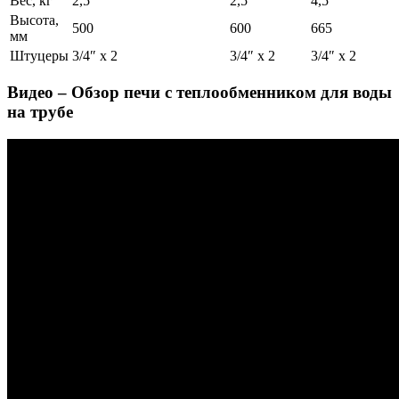
Вес, кг
2,5
2,5
4,5
Высота,
500
600
665
мм
Штуцеры
3/4″ х 2
3/4″ х 2
3/4″ х 2
Видео – Обзор печи с теплообменником для воды
на трубе