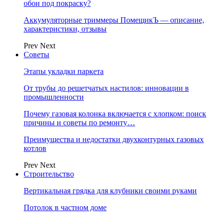
обои под покраску?
Аккумуляторные триммеры ПомещикЪ — описание,
характеристики, отзывы
Prev
Next
Советы
Этапы укладки паркета
От трубы до решетчатых настилов: инновации в
промышленности
Почему газовая колонка включается с хлопком: поиск
причины и советы по ремонту…
Преимущества и недостатки двухконтурных газовых
котлов
Prev
Next
Строительство
Вертикальная грядка для клубники своими руками
Потолок в частном доме