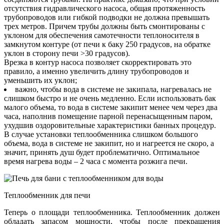
отсутствия гидравлического насоса, общая протяженность
трубопроводов или гибкой подводки не должна превышать
трех метров. Причем трубы должны быть смонтированы с
уклоном для обеспечения самотечности теплоносителя в
замкнутом контуре (от печи к баку 250 градусов, на обратке
уклон в сторону печи >30 градусов).
Врезка в контур насоса позволяет скорректировать это
правило, а именно увеличить длину трубопроводов и
уменьшить их уклон;
важно, чтобы вода в системе не закипала, нагревалась не
слишком быстро и не очень медленно. Если использовать бак
малого объема, то вода в системе закипит менее чем через два
часа, наполнив помещение парной перенасыщенным паром,
ухудшив оздоровительные характеристики банных процедур.
В случае установки теплообменника слишком большого
объема, вода в системе не закипит, но и нагреется не скоро, а
значит, принять душ будет проблематично. Оптимальное
время нагрева воды – 2 часа с момента розжига печи.
Теплообменник для печи
Теперь о площади теплообменника. Теплообменник должен
обладать запасом мощности, чтобы после прекращения