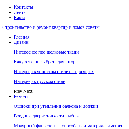
Контакты
Лента
Карта
Строительство и ремонт квартир и домов советы
Главная
Дизайн
Интересное про шелковые ткани
Какую ткань выбрать для штор
Интерьер в японском стиле на примерах
Интерьер в русском стиле
Prev
Next
Ремонт
Ошибки при утеплении балкона и лоджии
Входные двери: тонкости выбора
Малярный флизелин — способен ли материал заменить