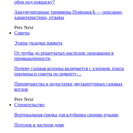
обои под покраску?
Аккумуляторные триммеры ПомещикЪ — описание,
характеристики, отзывы
Prev
Next
Советы
Этапы укладки паркета
От трубы до решетчатых настилов: инновации в
промышленности
Почему газовая колонка включается с хлопком: поиск
причины и советы по ремонту…
Преимущества и недостатки двухконтурных газовых
котлов
Prev
Next
Строительство
Вертикальная грядка для клубники своими руками
Потолок в частном доме