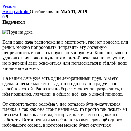
Ремонт
Автор
admin
Опубликовано
Май 11, 2019
0
9
Поделится
Если ваша дача расположена в местности, где нет водоёма или
речки, можно попробовать исправить эту досадную
неприятность и сделать пруд своими руками. Конечно, такого
удовольствия, как от купания в чистой реке, вы не получите,
но в жаркий день освежиться или поплескаться в тёплой воде
вполне возможно.
На нашей даче уже есть один декоративный
пруд
. Мы его
сделали несколько лет назад, но он до сих пор радует нас
своей красотой. Растения по берегам окрепли, разрослись, в
нём появились лягушки, в общем, всё, как в дикой природе.
От строительства водоёма у нас осталась бутил-каучуковая
плёнка, а так как она стоит недёшево, то просто так лежать ей
незачем. Она как активы, которые, как известно, должны
работать. Вот и решили мы её использовать для ещё одного
небольшого озерца, в котором можно будет окунуться.