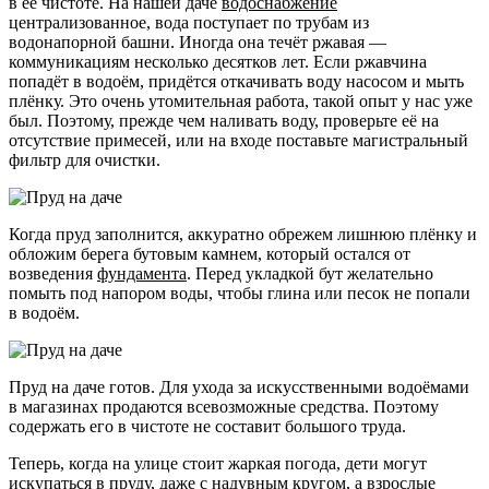
в её чистоте. На нашей даче
водоснабжение
централизованное, вода поступает по трубам из
водонапорной башни. Иногда она течёт ржавая —
коммуникациям несколько десятков лет. Если ржавчина
попадёт в водоём, придётся откачивать воду насосом и мыть
плёнку. Это очень утомительная работа, такой опыт у нас уже
был. Поэтому, прежде чем наливать воду, проверьте её на
отсутствие примесей, или на входе поставьте магистральный
фильтр для очистки.
Когда пруд заполнится, аккуратно обрежем лишнюю плёнку и
обложим берега бутовым камнем, который остался от
возведения
фундамента
. Перед укладкой бут желательно
помыть под напором воды, чтобы глина или песок не попали
в водоём.
Пруд на даче готов. Для ухода за искусственными водоёмами
в магазинах продаются всевозможные средства. Поэтому
содержать его в чистоте не составит большого труда.
Теперь, когда на улице стоит жаркая погода, дети могут
искупаться в пруду, даже с надувным кругом, а взрослые