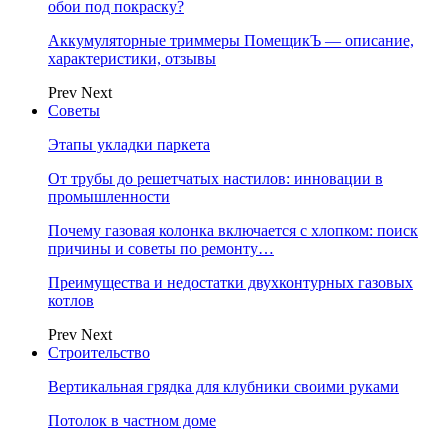
обои под покраску?
Аккумуляторные триммеры ПомещикЪ — описание,
характеристики, отзывы
Prev
Next
Советы
Этапы укладки паркета
От трубы до решетчатых настилов: инновации в
промышленности
Почему газовая колонка включается с хлопком: поиск
причины и советы по ремонту…
Преимущества и недостатки двухконтурных газовых
котлов
Prev
Next
Строительство
Вертикальная грядка для клубники своими руками
Потолок в частном доме