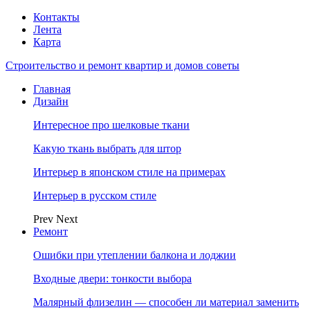
Контакты
Лента
Карта
Строительство и ремонт квартир и домов советы
Главная
Дизайн
Интересное про шелковые ткани
Какую ткань выбрать для штор
Интерьер в японском стиле на примерах
Интерьер в русском стиле
Prev
Next
Ремонт
Ошибки при утеплении балкона и лоджии
Входные двери: тонкости выбора
Малярный флизелин — способен ли материал заменить