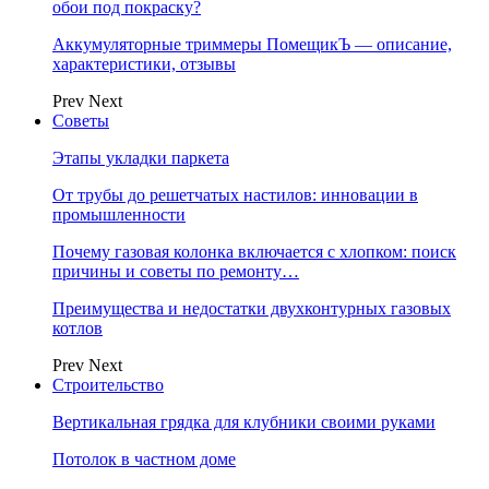
обои под покраску?
Аккумуляторные триммеры ПомещикЪ — описание,
характеристики, отзывы
Prev
Next
Советы
Этапы укладки паркета
От трубы до решетчатых настилов: инновации в
промышленности
Почему газовая колонка включается с хлопком: поиск
причины и советы по ремонту…
Преимущества и недостатки двухконтурных газовых
котлов
Prev
Next
Строительство
Вертикальная грядка для клубники своими руками
Потолок в частном доме