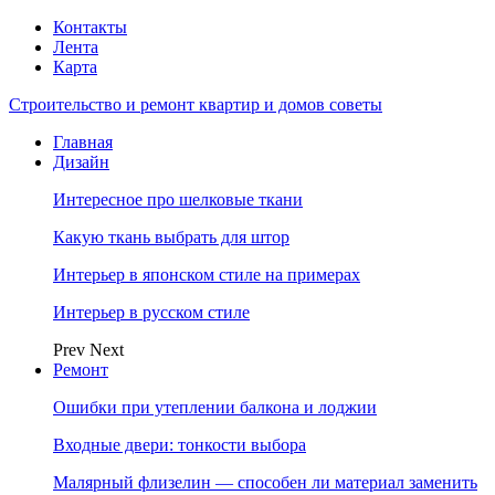
Контакты
Лента
Карта
Строительство и ремонт квартир и домов советы
Главная
Дизайн
Интересное про шелковые ткани
Какую ткань выбрать для штор
Интерьер в японском стиле на примерах
Интерьер в русском стиле
Prev
Next
Ремонт
Ошибки при утеплении балкона и лоджии
Входные двери: тонкости выбора
Малярный флизелин — способен ли материал заменить