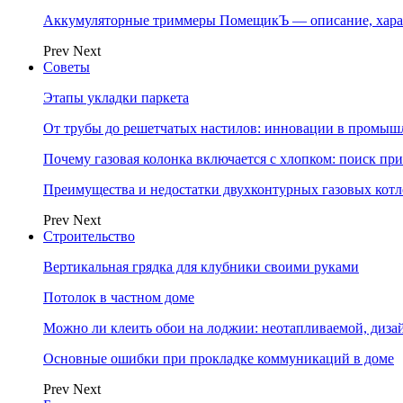
Аккумуляторные триммеры ПомещикЪ — описание, хара
Prev
Next
Советы
Этапы укладки паркета
От трубы до решетчатых настилов: инновации в промыш
Почему газовая колонка включается с хлопком: поиск п
Преимущества и недостатки двухконтурных газовых котл
Prev
Next
Строительство
Вертикальная грядка для клубники своими руками
Потолок в частном доме
Можно ли клеить обои на лоджии: неотапливаемой, диза
Основные ошибки при прокладке коммуникаций в доме
Prev
Next