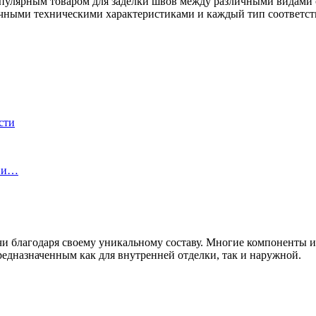
пулярным товаром для заделки швов между различными видами
ичными техническими характеристиками и каждый тип соответст
сти
ы и…
чи благодаря своему уникальному составу. Многие компоненты 
редназначенным как для внутренней отделки, так и наружной.