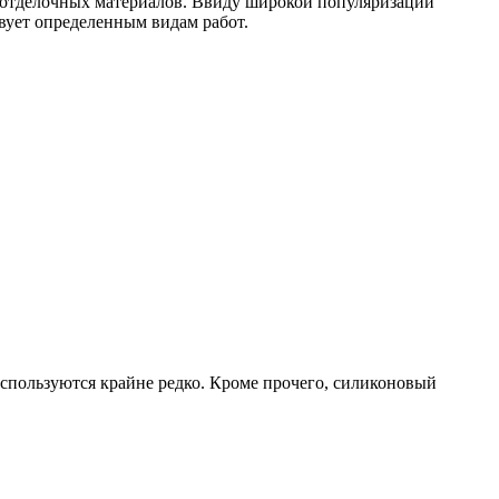
 отделочных материалов. Ввиду широкой популяризации
вует определенным видам работ.
используются крайне редко. Кроме прочего, силиконовый