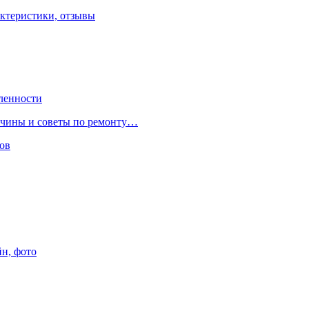
ктеристики, отзывы
ленности
ричины и советы по ремонту…
ов
йн, фото