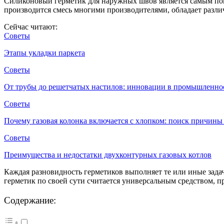
Силиконовый герметик для наружных швов является самым по
производится смесь многими производителями, обладает разл
Сейчас читают:
Советы
Этапы укладки паркета
Советы
От трубы до решетчатых настилов: инновации в промышленно
Советы
Почему газовая колонка включается с хлопком: поиск причин
Советы
Преимущества и недостатки двухконтурных газовых котлов
Каждая разновидность герметиков выполняет те или иные зада
герметик по своей сути считается универсальным средством, п
Содержание: