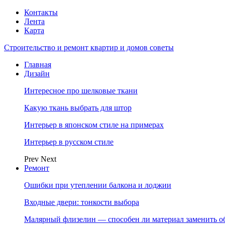
Контакты
Лента
Карта
Строительство и ремонт квартир и домов советы
Главная
Дизайн
Интересное про шелковые ткани
Какую ткань выбрать для штор
Интерьер в японском стиле на примерах
Интерьер в русском стиле
Prev
Next
Ремонт
Ошибки при утеплении балкона и лоджии
Входные двери: тонкости выбора
Малярный флизелин — способен ли материал заменить о