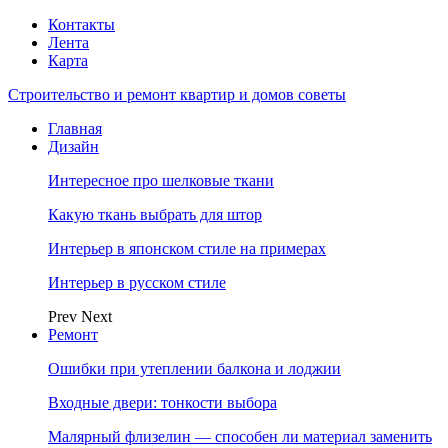
Контакты
Лента
Карта
Строительство и ремонт квартир и домов советы
Главная
Дизайн
Интересное про шелковые ткани
Какую ткань выбрать для штор
Интерьер в японском стиле на примерах
Интерьер в русском стиле
Prev
Next
Ремонт
Ошибки при утеплении балкона и лоджии
Входные двери: тонкости выбора
Малярный флизелин — способен ли материал заменить