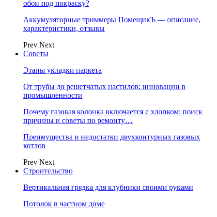
обои под покраску?
Аккумуляторные триммеры ПомещикЪ — описание,
характеристики, отзывы
Prev
Next
Советы
Этапы укладки паркета
От трубы до решетчатых настилов: инновации в
промышленности
Почему газовая колонка включается с хлопком: поиск
причины и советы по ремонту…
Преимущества и недостатки двухконтурных газовых
котлов
Prev
Next
Строительство
Вертикальная грядка для клубники своими руками
Потолок в частном доме