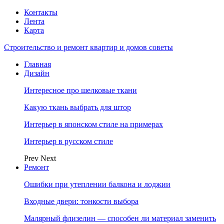
Контакты
Лента
Карта
Строительство и ремонт квартир и домов советы
Главная
Дизайн
Интересное про шелковые ткани
Какую ткань выбрать для штор
Интерьер в японском стиле на примерах
Интерьер в русском стиле
Prev
Next
Ремонт
Ошибки при утеплении балкона и лоджии
Входные двери: тонкости выбора
Малярный флизелин — способен ли материал заменить