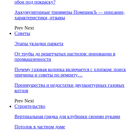
обои под покраску?
Аккумуляторные триммеры ПомещикЪ — описание,
характеристики, отзывы
Prev
Next
Советы
Этапы укладки паркета
От трубы до решетчатых настилов: инновации в
промышленности
Почему газовая колонка включается с хлопком: поиск
причины и советы по ремонту…
Преимущества и недостатки двухконтурных газовых
котлов
Prev
Next
Строительство
Вертикальная грядка для клубники своими руками
Потолок в частном доме