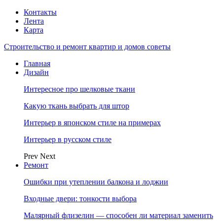
Контакты
Лента
Карта
Строительство и ремонт квартир и домов советы
Главная
Дизайн
Интересное про шелковые ткани
Какую ткань выбрать для штор
Интерьер в японском стиле на примерах
Интерьер в русском стиле
Prev
Next
Ремонт
Ошибки при утеплении балкона и лоджии
Входные двери: тонкости выбора
Малярный флизелин — способен ли материал заменить