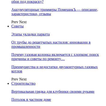
обои под покраску?
Аккумуляторные триммеры ПомещикЪ — описание,
характеристики, отзывы
Prev
Next
Советы
Этапы укладки паркета
От трубы до решетчатых настилов: инновации в
промышленности
Почему газовая колонка включается с хлопком: поиск
причины и советы по ремонту…
Преимущества и недостатки двухконтурных газовых
котлов
Prev
Next
Строительство
Вертикальная грядка для клубники своими руками
Потолок в частном доме