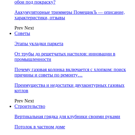
обои под покраску?
Аккумуляторные триммеры ПомещикЪ — описание,
характеристики, отзывы
Prev
Next
Советы
Этапы укладки паркета
От трубы до решетчатых настилов: инновации в
промышленности
Почему газовая колонка включается с хлопком: поиск
причины и советы по ремонту…
Преимущества и недостатки двухконтурных газовых
котлов
Prev
Next
Строительство
Вертикальная грядка для клубники своими руками
Потолок в частном доме