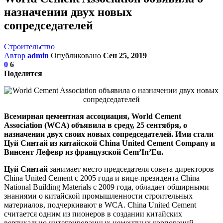
назначении двух новых
сопредседателей
Строительство
Автор
admin
Опубликовано
Сен 25, 2019
0
6
Поделится
Всемирная цементная ассоциация, World Cement
Association (WCA) объявила в среду, 25 сентября, о
назначении двух своих новых сопредседателей. Ими стали
Цуй Синтай из китайской China United Cement Company и
Винсент Лефевр из французской Cem’In’Eu.
Цуй Синтай
занимает место председателя совета директоров
China United Cement с 2005 года и вице-президента China
National Building Materials с 2009 года, обладает обширными
знаниями о китайской промышленности строительных
материалов, подчеркивают в WCA. China United Cement
считается одним из пионеров в создании китайских
вертикально интегрированных цементных корпораций,