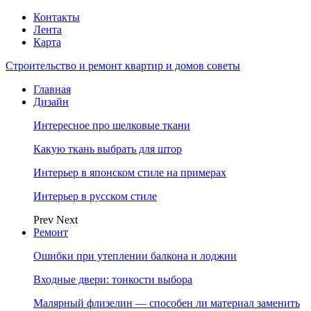
Контакты
Лента
Карта
Строительство и ремонт квартир и домов советы
Главная
Дизайн
Интересное про шелковые ткани
Какую ткань выбрать для штор
Интерьер в японском стиле на примерах
Интерьер в русском стиле
Prev
Next
Ремонт
Ошибки при утеплении балкона и лоджии
Входные двери: тонкости выбора
Малярный флизелин — способен ли материал заменить