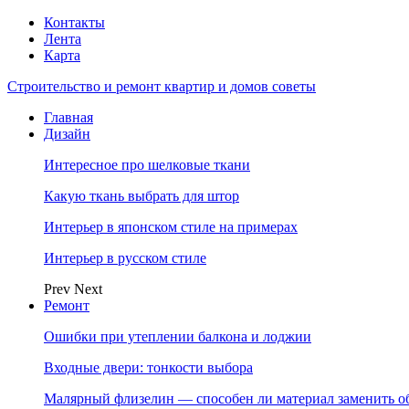
Контакты
Лента
Карта
Строительство и ремонт квартир и домов советы
Главная
Дизайн
Интересное про шелковые ткани
Какую ткань выбрать для штор
Интерьер в японском стиле на примерах
Интерьер в русском стиле
Prev
Next
Ремонт
Ошибки при утеплении балкона и лоджии
Входные двери: тонкости выбора
Малярный флизелин — способен ли материал заменить о