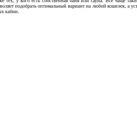
е тех, у кого есть собственная баня или сауна. Все чаще та
воляет подобрать оптимальный вариант на любой кошелек, а уст
ых кабин.