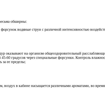
весьма обширны:
я форсунок водяные струи с различной интенсивностью воздейст
едур оказывают на организм общеоздоровительный расслабляющ
ой 45-60 градусов через специальные форсунки. Контроль влажн
 за ее пределы;
ям, воздух в кабине насыщается различными ароматами, во вре