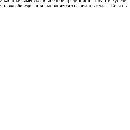
кие кабинки заменяют в моечной традиционный душ и купели,
ановка оборудования выполняется за считанные часы. Если вы