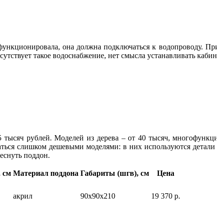
нкционировала, она должна подключаться к водопроводу. Приче
отсутствует такое водоснабжение, нет смысла устанавливать кабин
5 тысяч рублей. Моделей из дерева – от 40 тысяч, многофунк
аться слишком дешевыми моделями: в них используются детали 
реснуть поддон.
 см
Материал поддона
Габариты (шгв), см
Цена
акрил
90x90x210
19 370 р.