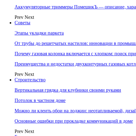
Аккумуляторные триммеры ПомещикЪ — описание, хара
Prev
Next
Советы
Этапы укладки паркета
От трубы до решетчатых настилов: инновации в промыш
Почему газовая колонка включается с хлопком: поиск п
Преимущества и недостатки двухконтурных газовых котл
Prev
Next
Строительство
Вертикальная грядка для клубники своими руками
Потолок в частном доме
Можно ли клеить обои на лоджии: неотапливаемой, диза
Основные ошибки при прокладке коммуникаций в доме
Prev
Next