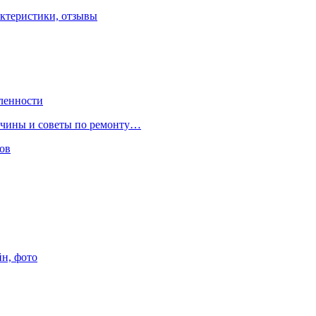
ктеристики, отзывы
ленности
ричины и советы по ремонту…
ов
йн, фото