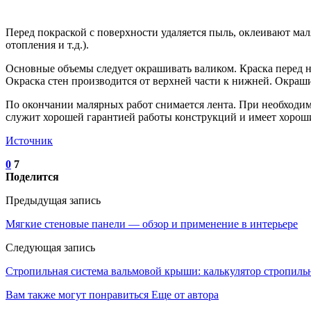
Перед покраской с поверхности удаляется пыль, оклеивают мал
отопления и т.д.).
Основные объемы следует окрашивать валиком. Краска перед н
Окраска стен производится от верхней части к нижней. Окраши
По окончании малярных работ снимается лента. При необходи
служит хорошей гарантией работы конструкций и имеет хорош
Источник
0
7
Поделится
Предыдущая запись
Мягкие стеновые панели — обзор и применение в интерьере
Следующая запись
Стропильная система вальмовой крыши: калькулятор стропил
Вам также могут понравиться
Еще от автора