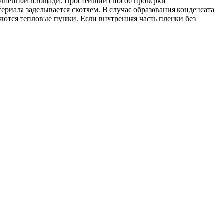
сушенной площади. Простейший способ проверки
риала заделывается скотчем. В случае образования конденсата
яются тепловые пушки. Если внутренняя часть пленки без