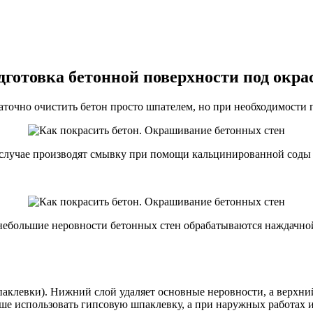
дготовка бетонной поверхности под окрас
аточно очистить бетон просто шпателем, но при необходимости 
 случае производят смывку при помощи кальцинированной соды (
ебольшие неровности бетонных стен обрабатываются наждачной
 шпаклевки). Нижний слой удаляет основные неровности, а верх
чше использовать гипсовую шпаклевку, а при наружных работах