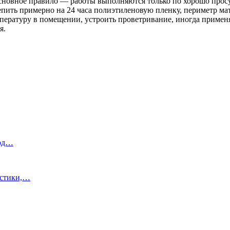
основное правило — работы выполняются только по хорошо про
ть примерно на 24 часа полиэтиленовую пленку, периметр мате
мпературу в помещении, устроить проветривание, иногда примен
я.
под…
истики,…