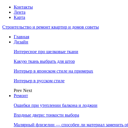
Контакты
Лента
Карта
Строительство и ремонт квартир и домов советы
Главная
Дизайн
Интересное про шелковые ткани
Какую ткань выбрать для штор
Интерьер в японском стиле на примерах
Интерьер в русском стиле
Prev
Next
Ремонт
Ошибки при утеплении балкона и лоджии
Входные двери: тонкости выбора
Малярный флизелин — способен ли материал заменить о