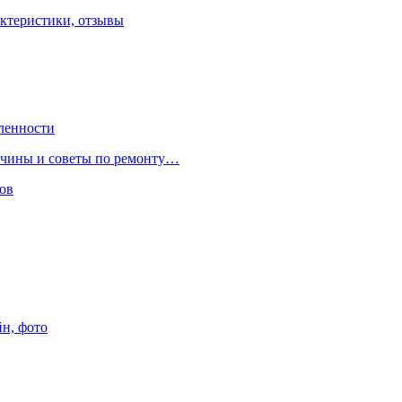
ктеристики, отзывы
ленности
ричины и советы по ремонту…
ов
йн, фото