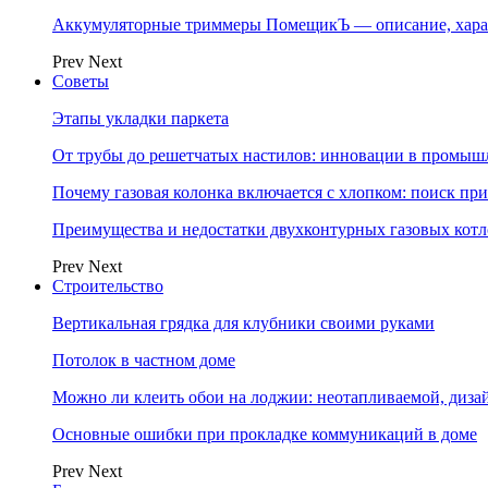
Аккумуляторные триммеры ПомещикЪ — описание, хара
Prev
Next
Советы
Этапы укладки паркета
От трубы до решетчатых настилов: инновации в промыш
Почему газовая колонка включается с хлопком: поиск п
Преимущества и недостатки двухконтурных газовых котл
Prev
Next
Строительство
Вертикальная грядка для клубники своими руками
Потолок в частном доме
Можно ли клеить обои на лоджии: неотапливаемой, диза
Основные ошибки при прокладке коммуникаций в доме
Prev
Next