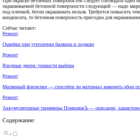
При окраске бетонных поверхностей следует соблюдать одно 
окрашиваемой бетонной поверхности следующий — надо закрепи
под пленкой, бетон окрашивать нельзя. Требуется повысить те
конденсата, то бетонная поверхность пригодна для окрашивани
Сейчас читают:
Ремонт
Ошибки при утеплении балкона и лоджии
Ремонт
Входные двери: тонкости выбора
Ремонт
Малярный флизелин — способен ли материал заменить обои 
Ремонт
Аккумуляторные триммеры ПомещикЪ — описание, характер
Содержание: