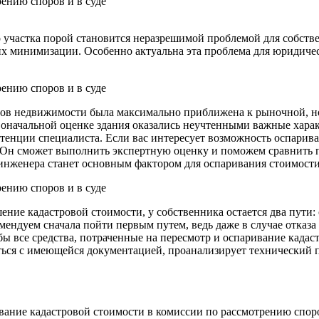
о участка порой становится неразрешимой проблемой для собств
их минимизации. Особенно актуальна эта проблема для юридич
тов недвижимости была максимально приближена к рыночной, н
воначальной оценке здания оказались неучтенными важные харак
тенции специалиста. Если вас интересует возможность оспарива
 Он сможет выполнить экспертную оценку и поможем сравнить 
 инженера станет основным фактором для оспаривания стоимости
ние кадастровой стоимости, у собственника остается два пути:
омендуем сначала пойти первым путем, ведь даже в случае отказ
бы все средства, потраченные на пересмотр и оспаривание кадас
ться с имеющейся документацией, проанализирует технический п