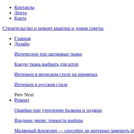
Контакты
Лента
Карта
Строительство и ремонт квартир и домов советы
Главная
Дизайн
Интересное про шелковые ткани
Какую ткань выбрать для штор
Интерьер в японском стиле на примерах
Интерьер в русском стиле
Prev
Next
Ремонт
Ошибки при утеплении балкона и лоджии
Входные двери: тонкости выбора
Малярный флизелин — способен ли материал заменить о