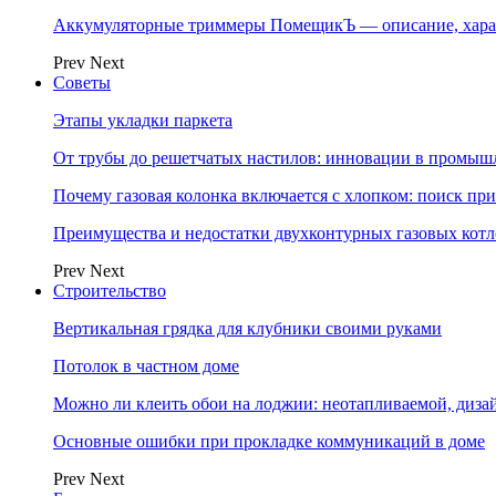
Аккумуляторные триммеры ПомещикЪ — описание, хара
Prev
Next
Советы
Этапы укладки паркета
От трубы до решетчатых настилов: инновации в промыш
Почему газовая колонка включается с хлопком: поиск п
Преимущества и недостатки двухконтурных газовых котл
Prev
Next
Строительство
Вертикальная грядка для клубники своими руками
Потолок в частном доме
Можно ли клеить обои на лоджии: неотапливаемой, диза
Основные ошибки при прокладке коммуникаций в доме
Prev
Next