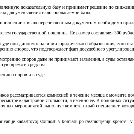
авленную доказательную базу и принимает решение по снижению
новы для уменьшения налогооблагаемой базы.
 в дополнение к вышеперечисленным документам необходимо прил
лем государственной пошлины. Ее размер составляет 300 рубле
суде или диплом о наличии юридического образования, если вы
рению споров, что подтверждает факт досудебного урегулирован
мотрению споров даже не принимают заявления, а суды оставля
стую время и средства.
иков рассматриваются комиссией в течение месяца с момента по
ересмотре кадастровой стоимости, а именно ее. В подобных ситуа
еночных мероприятий выполнял компетентный специалист, котор
ivanije-kadastrovoj-stoimosti-v-komissii-po-rassmotrjeniju-sporov-i-v