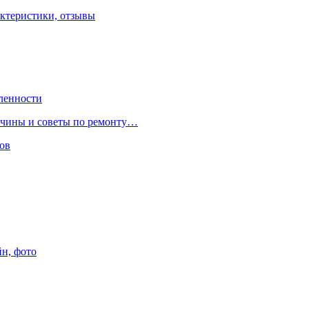
ктеристики, отзывы
ленности
ричины и советы по ремонту…
ов
йн, фото