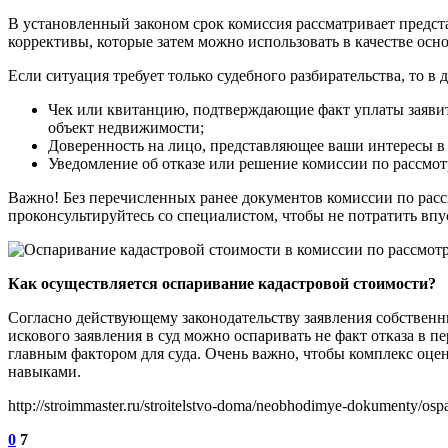
В установленный законом срок комиссия рассматривает предст
коррективы, которые затем можно использовать в качестве ос
Если ситуация требует только судебного разбирательства, то
Чек или квитанцию, подтверждающие факт уплаты заявите
объект недвижимости;
Доверенность на лицо, представляющее ваши интересы в 
Уведомление об отказе или решение комиссии по рассмот
Важно! Без перечисленных ранее документов комиссии по расс
проконсультируйтесь со специалистом, чтобы не потратить впу
Как осуществляется оспаривание кадастровой стоимости?
Согласно действующему законодательству заявления собственн
искового заявления в суд можно оспаривать не факт отказа в п
главным фактором для суда. Очень важно, чтобы комплекс оц
навыками.
http://stroimmaster.ru/stroitelstvo-doma/neobhodimye-dokumenty/ospar
0
7