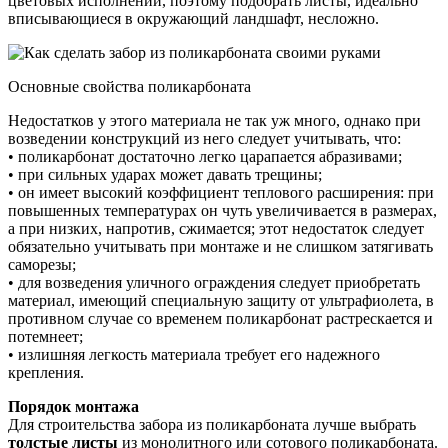
цветовых исполнений, поэтому подобрать листы, идеально
вписывающиеся в окружающий ландшафт, несложно.
Основные свойства поликарбоната
Недостатков у этого материала не так уж много, однако при
возведении конструкций из него следует учитывать, что:
• поликарбонат достаточно легко царапается абразивами;
• при сильных ударах может давать трещины;
• он имеет высокий коэффициент теплового расширения: при
повышенных температурах он чуть увеличивается в размерах,
а при низких, напротив, сжимается; этот недостаток следует
обязательно учитывать при монтаже и не слишком затягивать
саморезы;
• для возведения уличного ограждения следует приобретать
материал, имеющий специальную защиту от ультрафиолета, в
противном случае со временем поликарбонат растрескается и
потемнеет;
• излишняя легкость материала требует его надежного
крепления.
Порядок монтажа
Для строительства забора из поликарбоната лучше выбрать
толстые листы
из монолитного или сотового поликарбоната.