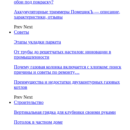
обои под покраску?
Аккумуляторные триммеры ПомещикЪ — описание,
характеристики, отзывы
Prev
Next
Советы
Этапы укладки паркета
От трубы до решетчатых настилов: инновации в
промышленности
Почему газовая колонка включается с хлопком: поиск
причины и советы по ремонту…
Преимущества и недостатки двухконтурных газовых
котлов
Prev
Next
Строительство
Вертикальная грядка для клубники своими руками
Потолок в частном доме