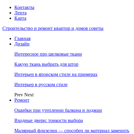
Контакты
Лента
Карта
Строительство и ремонт квартир и домов советы
Главная
Дизайн
Интересное про шелковые ткани
Какую ткань выбрать для штор
Интерьер в японском стиле на примерах
Интерьер в русском стиле
Prev
Next
Ремонт
Ошибки при утеплении балкона и лоджии
Входные двери: тонкости выбора
Малярный флизелин — способен ли материал заменить