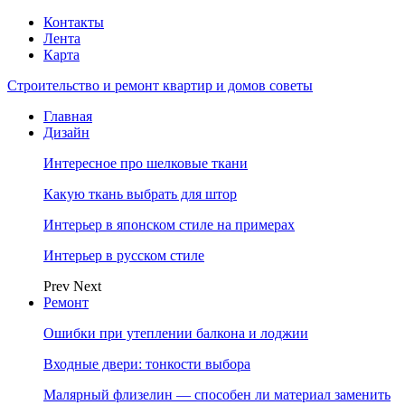
Контакты
Лента
Карта
Строительство и ремонт квартир и домов советы
Главная
Дизайн
Интересное про шелковые ткани
Какую ткань выбрать для штор
Интерьер в японском стиле на примерах
Интерьер в русском стиле
Prev
Next
Ремонт
Ошибки при утеплении балкона и лоджии
Входные двери: тонкости выбора
Малярный флизелин — способен ли материал заменить