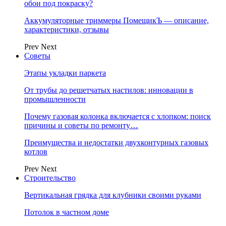
обои под покраску?
Аккумуляторные триммеры ПомещикЪ — описание,
характеристики, отзывы
Prev
Next
Советы
Этапы укладки паркета
От трубы до решетчатых настилов: инновации в
промышленности
Почему газовая колонка включается с хлопком: поиск
причины и советы по ремонту…
Преимущества и недостатки двухконтурных газовых
котлов
Prev
Next
Строительство
Вертикальная грядка для клубники своими руками
Потолок в частном доме