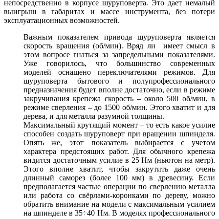
непосредственно в корпусе шуруповерта. Это дает немалый
выигрыш в габаритах и массе инструмента, без потери
эксплуатационных возможностей.
Важным показателем привода шуруповерта является
скорость вращения (об/мин). Вряд ли имеет смысл в
этом вопросе гнаться за запредельными показателями.
Уже говорилось, что большинство современных
моделей оснащено переключателями режимов. Для
шуруповерта бытового и полупрофессионального
предназначения будет вполне достаточно, если в режиме
закручивания крепежа скорость – около 500 об/мин, в
режиме сверления – до 1500 об/мин. Этого хватит и для
дерева, и для металла разумной толщины.
Максимальный крутящий момент – то есть какое усилие
способен создать шуруповерт при вращении шпинделя.
Опять же, этот показатель выбирается с учетом
характера предстоящих работ. Для обычного крепежа
видится достаточным усилие в 25 Нм (ньютон на метр).
Этого вполне хватит, чтобы закрутить даже очень
длинный саморез (более 100 мм) в древесину. Если
предполагается частые операции по сверлению металла
или работа со свёрлами-коронками по дереву, можно
обратить внимание на модели с максимальным усилием
на шпинделе в 35÷40 Нм. В моделях профессионального