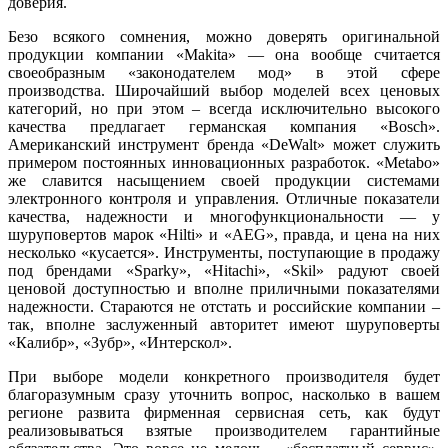
доверия.
Безо всякого сомнения, можно доверять оригинальной
продукции компании «Makita» — она вообще считается
своеобразным «законодателем мод» в этой сфере
производства. Широчайший выбор моделей всех ценовых
категорий, но при этом – всегда исключительно высокого
качества предлагает германская компания «Bosch».
Американский инструмент бренда «DeWalt» может служить
примером постоянных инновационных разработок. «Metabo»
же славится насыщением своей продукции системами
электронного контроля и управления. Отличные показатели
качества, надежности и многофункциональности — у
шуруповертов марок «Hilti» и «AEG», правда, и цена на них
несколько «кусается». Инструменты, поступающие в продажу
под брендами «Sparky», «Hitachi», «Skil» радуют своей
ценовой доступностью и вполне приличными показателями
надежности. Стараются не отстать и российские компании –
так, вполне заслуженный авторитет имеют шуруповерты
«Калибр», «Зубр», «Интерскол».
При выборе модели конкретного производителя будет
благоразумным сразу уточнить вопрос, насколько в вашем
регионе развита фирменная сервисная сеть, как будут
реализовываться взятые производителем гарантийные