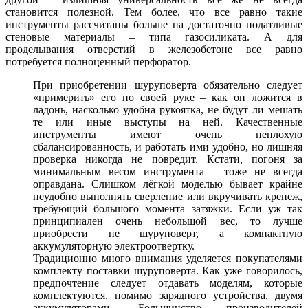
становится полезной. Тем более, что все равно такие
инструменты рассчитаны больше на достаточно податливые
стеновые материалы – типа газосиликата. А для
проделывания отверстий в железобетоне все равно
потребуется полноценный перфоратор.
При приобретении шуруповерта обязательно следует
«примерить» его по своей руке – как он ложится в
ладонь, насколько удобна рукоятка, не будут ли мешать
те или иные выступы на ней. Качественные
инструменты имеют очень неплохую
сбалансированность, и работать ими удобно, но лишняя
проверка никогда не повредит. Кстати, погоня за
минимальным весом инструмента – тоже не всегда
оправдана. Слишком лёгкой моделью бывает крайне
неудобно выполнять сверление или вкручивать крепеж,
требующий большого момента затяжки. Если уж так
принципиален очень небольшой вес, то лучше
приобрести не шуруповерт, а компактную
аккумуляторную электроотвертку.
Традиционно много внимания уделяется покупателями
комплекту поставки шуруповерта. Как уже говорилось,
предпочтение следует отдавать моделям, которые
комплектуются, помимо зарядного устройства, двумя
аккумуляторами. Большинство производителей