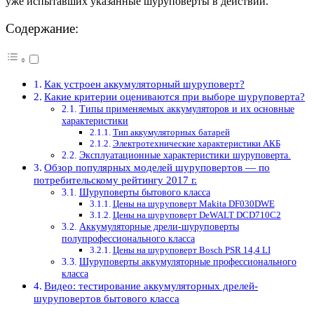
уже испытавших указанные шуруповерты в действии.
Содержание:
Как устроен аккумуляторный шуруповерт?
Какие критерии оцениваются при выборе шуруповерта?
Типы применяемых аккумуляторов и их основные
характеристики
Тип аккумуляторных батарей
Электротехнические характеристики АКБ
Эксплуатационные характеристики шуруповерта.
Обзор популярных моделей шуруповертов — по
потребительскому рейтингу 2017 г.
Шуруповерты бытового класса
Цены на шуруповерт Makita DF030DWE
Цены на шуруповерт DeWALT DCD710С2
Аккумуляторные дрели-шуруповерты
полупрофессионального класса
Цены на шуруповерт Bosch PSR 14,4 LI
Шуруповерты аккумуляторные профессионального
класса
Видео: тестирование аккумуляторных дрелей-
шуруповертов бытового класса