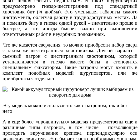
вовсе нельзя считать недостатком. В таких шуруповертах
предусмотрено гнездо-шестигранник под стандартный
хвостовик бит (¼ дюйма). Это уменьшает габариты самого
инструмента, облегчая работу в труднодоступных местах. Да
и поменять биту в гнезде одной рукой – значительно проще и
быстрее, а это иногда бывает важно при выполнении
ответственных работ в неудобных положениях.
Что же касается сверления, то можно приобрести набор сверл
с таким же шестигранным хвостовиком. Другой вариант –
съемный патрон с шестигранным хвостовиком, который
устанавливается в гнездо вместо биты и стопорится
специальным фиксатором. Такие патроны могут входить в
комплект подобных моделей шуруповертов, или же
приобретаться отдельно.
Эту модель можно использовать как с патроном, так и без
него
А в еще более «продвинутых» моделях предусмотрены еще и
различные типы патронов, в том числе – позволяющие
проводить вкручивание крепежа перпендикулярно оси
вращения двигателя. Это бывает часто необходимо мастерам,