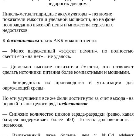
Никель-металлгидридные аккумуляторы – неплохие
показатели емкости и удельной мощности, но на фоне
неоправданно высокой цены и множества серьезных
недостатков
К
достоинствам
таких АКБ можно отнести:
— Менее выраженный «эффект памяти», но полностью
свести его «на нет» – не удалось.
— Довольно высокие показатели ёмкости, что позволяет
сделать источники питания более компактными и мощными.
— Безвредность их производства и утилизации для
окружающей среды.
Но эти улучшения все же были достигнуты за счет выхода «на
первый план» целого ряда
недостатков
:
— Снижено количество циклов заряда-разрядки (редко, какая
батарея выдерживает более 500). То есть долговечность –
невысока.
— Выраженный даже больше, чем у Ni-Сd эффект