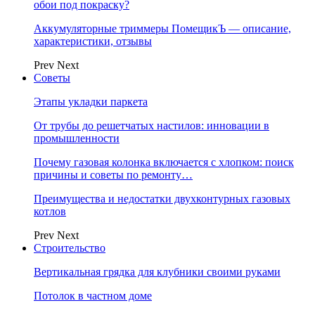
обои под покраску?
Аккумуляторные триммеры ПомещикЪ — описание,
характеристики, отзывы
Prev
Next
Советы
Этапы укладки паркета
От трубы до решетчатых настилов: инновации в
промышленности
Почему газовая колонка включается с хлопком: поиск
причины и советы по ремонту…
Преимущества и недостатки двухконтурных газовых
котлов
Prev
Next
Строительство
Вертикальная грядка для клубники своими руками
Потолок в частном доме