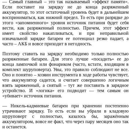
— Самый главный – это так называемый «эффект памяти».
Если поставит на зарядку не до конца разряженный
аккумулятор, то этот остаточный уровень будет в дальнейшем
восприниматься, как нижний предел. То есть при разрядке до
этого «запомненного» уровня источник питания будет себя
вести, как разряженный полностью. Причем, этот эффект
имеет свойство накапливаться, и при неправильной
изначальной зарядке батареи ее потенциал резко падает, а
часто – АКБ и вовсе приходит в негодность.
Поэтому ставить на зарядку необходимо только полностью
разряженные батареи. Для этого лучше «посадить» ее до
конца лампочкой или фонариком (часто, кстати, входящим в
комплект шуруповерта). Увы, это правило соблюдают не все.
Оно и понятно – хозяин инструмента в ходе работы чувствует,
что аккумулятор садится, и считает совершенно логичным
взять заряженный, а снятый – тут же поставить в зарядное
устройство. И «логика» его подводит — тем самым он
«убивает» источник питания.
— Никель-кадмиевые батареи при хранении постепенно
утрачивают зарядку. То есть если вы убрали в кладовую
шуруповерт с полностью, казалось бы, заражённым
аккумулятором, вовсе не факт, что через пару месяцев оно так
и останется.