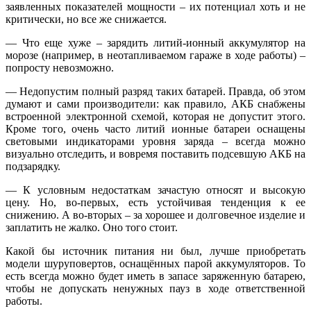
заявленных показателей мощности – их потенциал хоть и не
критически, но все же снижается.
— Что еще хуже – зарядить литий-ионный аккумулятор на
морозе (например, в неотапливаемом гараже в ходе работы) –
попросту невозможно.
— Недопустим полный разряд таких батарей. Правда, об этом
думают и сами производители: как правило, АКБ снабжены
встроенной электронной схемой, которая не допустит этого.
Кроме того, очень часто литий ионные батареи оснащены
световыми индикаторами уровня заряда – всегда можно
визуально отследить, и вовремя поставить подсевшую АКБ на
подзарядку.
— К условным недостаткам зачастую относят и высокую
цену. Но, во-первых, есть устойчивая тенденция к ее
снижению. А во-вторых – за хорошее и долговечное изделие и
заплатить не жалко. Оно того стоит.
Какой бы источник питания ни был, лучше приобретать
модели шуруповертов, оснащённых парой аккумуляторов. То
есть всегда можно будет иметь в запасе заряженную батарею,
чтобы не допускать ненужных пауз в ходе ответственной
работы.