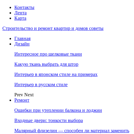
Контакты
Лента
Карта
Строительство и ремонт квартир и домов советы
Главная
Дизайн
Интересное про шелковые ткани
Какую ткань выбрать для штор
Интерьер в японском стиле на примерах
Интерьер в русском стиле
Prev
Next
Ремонт
Ошибки при утеплении балкона и лоджии
Входные двери: тонкости выбора
Малярный флизелин — способен ли материал заменить