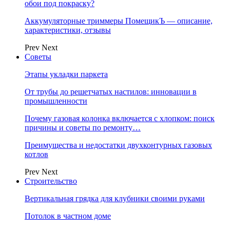
обои под покраску?
Аккумуляторные триммеры ПомещикЪ — описание,
характеристики, отзывы
Prev
Next
Советы
Этапы укладки паркета
От трубы до решетчатых настилов: инновации в
промышленности
Почему газовая колонка включается с хлопком: поиск
причины и советы по ремонту…
Преимущества и недостатки двухконтурных газовых
котлов
Prev
Next
Строительство
Вертикальная грядка для клубники своими руками
Потолок в частном доме