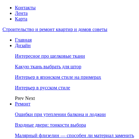
Контакты
Лента
Карта
Строительство и ремонт квартир и домов советы
Главная
Дизайн
Интересное про шелковые ткани
Какую ткань выбрать для штор
Интерьер в японском стиле на примерах
Интерьер в русском стиле
Prev
Next
Ремонт
Ошибки при утеплении балкона и лоджии
Входные двери: тонкости выбора
Малярный флизелин — способен ли материал заменить