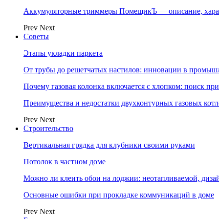
Аккумуляторные триммеры ПомещикЪ — описание, хара
Prev
Next
Советы
Этапы укладки паркета
От трубы до решетчатых настилов: инновации в промыш
Почему газовая колонка включается с хлопком: поиск п
Преимущества и недостатки двухконтурных газовых котл
Prev
Next
Строительство
Вертикальная грядка для клубники своими руками
Потолок в частном доме
Можно ли клеить обои на лоджии: неотапливаемой, диза
Основные ошибки при прокладке коммуникаций в доме
Prev
Next