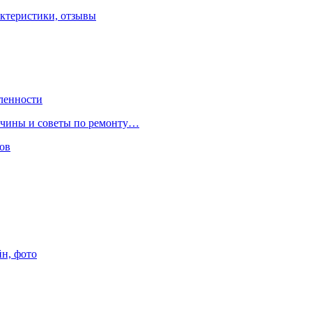
ктеристики, отзывы
ленности
ричины и советы по ремонту…
ов
йн, фото