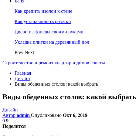
Баня
Как крепить изолон к стене
Как устанавливать розетки
Двери из фанеры своими руками
Укладка плитки на деревянный пол
Prev
Next
Строительство и ремонт квартир и домов советы
Главная
Дизайн
Виды обеденных столов: какой выбрать
Виды обеденных столов: какой выбрат
Дизайн
Автор
admin
Опубликовано
Окт 6, 2019
0
9
Поделится