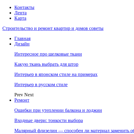
Контакты
Лента
Карта
Строительство и ремонт квартир и домов советы
Главная
Дизайн
Интересное про шелковые ткани
Какую ткань выбрать для штор
Интерьер в японском стиле на примерах
Интерьер в русском стиле
Prev
Next
Ремонт
Ошибки при утеплении балкона и лоджии
Входные двери: тонкости выбора
Малярный флизелин — способен ли материал заменить о