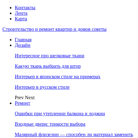
Контакты
Лента
Карта
Строительство и ремонт квартир и домов советы
Главная
Дизайн
Интересное про шелковые ткани
Какую ткань выбрать для штор
Интерьер в японском стиле на примерах
Интерьер в русском стиле
Prev
Next
Ремонт
Ошибки при утеплении балкона и лоджии
Входные двери: тонкости выбора
Малярный флизелин — способен ли материал заменить