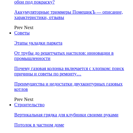
обои под покраску?
Аккумуляторные триммеры ПомещикЪ — описание,
характеристики, отзывы
Prev
Next
Советы
Этапы укладки паркета
От трубы до решетчатых настилов: инновации в
промышленности
Почему газовая колонка включается с хлопком: поиск
причины и советы по ремонту…
Преимущества и недостатки двухконтурных газовых
котлов
Prev
Next
Строительство
Вертикальная грядка для клубники своими руками
Потолок в частном доме