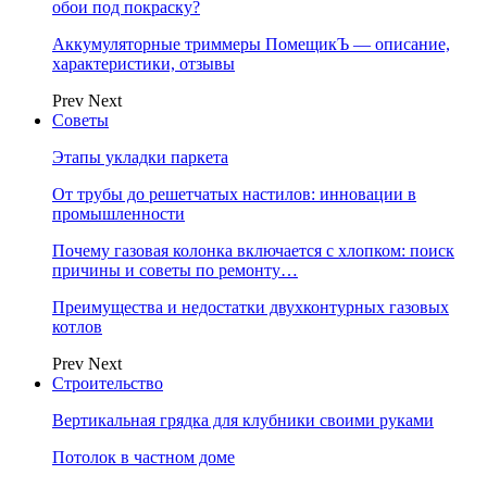
обои под покраску?
Аккумуляторные триммеры ПомещикЪ — описание,
характеристики, отзывы
Prev
Next
Советы
Этапы укладки паркета
От трубы до решетчатых настилов: инновации в
промышленности
Почему газовая колонка включается с хлопком: поиск
причины и советы по ремонту…
Преимущества и недостатки двухконтурных газовых
котлов
Prev
Next
Строительство
Вертикальная грядка для клубники своими руками
Потолок в частном доме