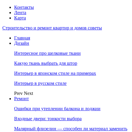
Контакты
Лента
Карта
Строительство и ремонт квартир и домов советы
Главная
Дизайн
Интересное про шелковые ткани
Какую ткань выбрать для штор
Интерьер в японском стиле на примерах
Интерьер в русском стиле
Prev
Next
Ремонт
Ошибки при утеплении балкона и лоджии
Входные двери: тонкости выбора
Малярный флизелин — способен ли материал заменить