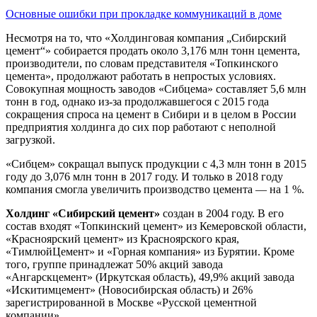
Основные ошибки при прокладке коммуникаций в доме
Несмотря на то, что «Холдинговая компания „Сибирский
цемент“» собирается продать около 3,176 млн тонн цемента,
производители, по словам представителя «Топкинского
цемента», продолжают работать в непростых условиях.
Совокупная мощность заводов «Сибцема» составляет 5,6 млн
тонн в год, однако из-за продолжавшегося с 2015 года
сокращения спроса на цемент в Сибири и в целом в России
предприятия холдинга до сих пор работают с неполной
загрузкой.
«Сибцем» сокращал выпуск продукции с 4,3 млн тонн в 2015
году до 3,076 млн тонн в 2017 году. И только в 2018 году
компания смогла увеличить производство цемента — на 1 %.
Холдинг «Сибирский цемент»
создан в 2004 году. В его
состав входят «Топкинский цемент» из Кемеровской области,
«Красноярский цемент» из Красноярского края,
«ТимлюйЦемент» и «Горная компания» из Бурятии. Кроме
того, группе принадлежат 50% акций завода
«Ангарскцемент» (Иркутская область), 49,9% акций завода
«Искитимцемент» (Новосибирская область) и 26%
зарегистрированной в Москве «Русской цементной
компании».