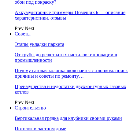
обои под покраску?
Аккумуляторные триммеры ПомещикЪ — описание,
характеристики, отзывы
Prev
Next
Советы
Этапы укладки паркета
От трубы до решетчатых настилов: инновации в
промышленности
Почему газовая колонка включается с хлопком: поиск
причины и советы по ремонту…
Преимущества и недостатки двухконтурных газовых
котлов
Prev
Next
Строительство
Вертикальная грядка для клубники своими руками
Потолок в частном доме