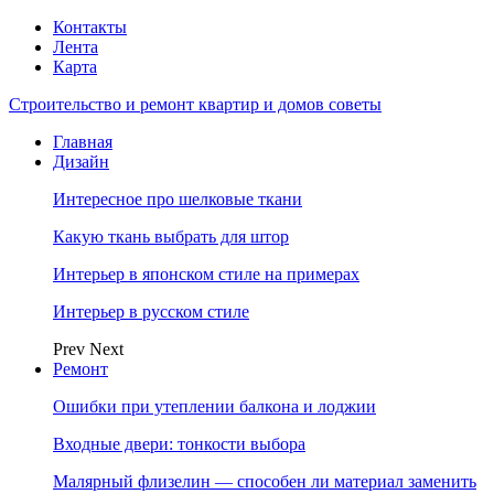
Контакты
Лента
Карта
Строительство и ремонт квартир и домов советы
Главная
Дизайн
Интересное про шелковые ткани
Какую ткань выбрать для штор
Интерьер в японском стиле на примерах
Интерьер в русском стиле
Prev
Next
Ремонт
Ошибки при утеплении балкона и лоджии
Входные двери: тонкости выбора
Малярный флизелин — способен ли материал заменить